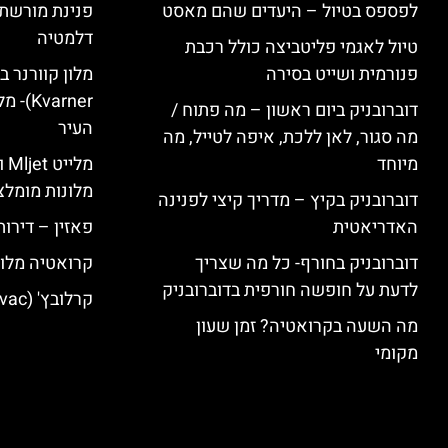
לפספס בטיול – היעדים שהם מאסט
פנינת מורשת 
דלמטיה
טיול לאגמי פליטביצה כולל רכבת
פנורמית ושייט בסירה
varner
דוברובניק ביום ראשון – מה פתוח /
העיר
מה סגור, לאן ללכת, איפה לטייל, מה
מיוחד
מל
מלונות מומלצ
דוברובניק בקיץ – מדריך קיצי לפנינה
האדריאטית
פאזין – דירו
דוברובניק בחורף- כל מה שצריך
קרואטיה מלונ
לדעת על חופשה חורפית בדוברובניק
קרלובץ' (Karlovac) מלונות מומלצים
מה השעה בקרואטיה? זמן שעון
מקומי