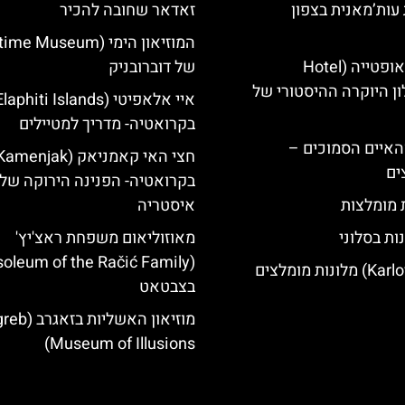
עות’מאנית בצפון
זאדאר שחובה להכיר
מלון קוורנר באופטייה (Hotel
של דוברובניק
K)- מלון היוקרה ההיסטורי של
בקרואטיה- מדריך למטיילים
ייט Mljet והאיים הסמוכים –
ים
בקרואטיה- הפנינה הירוקה של
ת מומלצות
איסטריה
ות בסלוני
מאוזוליאום משפחת ראצ'יץ'
בצבטאט
מוזיאון האשליות 
Museum of Illusions)