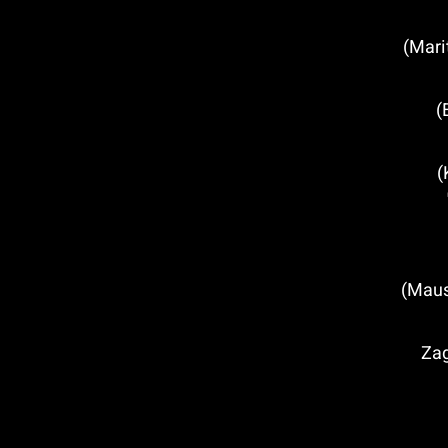
המוזיאון הימי (Maritime Museum)
איי אלאפיטי (Elaphiti Islands)
חצי האי קאמניאק (Kamenjak)
(Mausoleum of the Račić Family)
בזאגרב (Zagreb