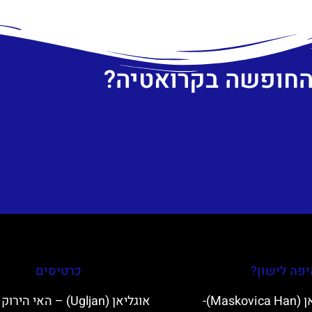
 החופשה בקרואטיה?
פה לישון?
כרטיסים
מסקוביצה האן (Maskovica Han)-
אוגליאן (Ugljan) – האי היר