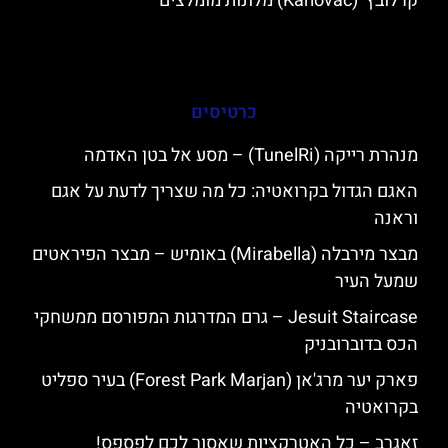
קרלובץ' (Karlovac) מלונות מומלצים
כרטיסים
מנהרת רייקה (TunelRi) – מסע אל בטן האדמה
האגם הגדול בקרואטיה: כל מה שצריך לדעת על אגם
וראנה
מבצר מירבלה (Mirabella) באומיש – מבצר הפיראטים
שמעל העיר
Jesuit Staircase – גרם המדרגות המפורסם ממשחקי
הכס בדוברובניק
פארק יער מרג'אן (Forest Park Marjan) בעיר ספליט
בקרואטיה
זאגרב – כל האטרקציות שאסור לכם לפספס!