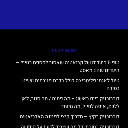
חשוב לדעת
טופ 5 היעדים של קרואטיה שאסור לפספס בטיול –
היעדים שהם מאסט
טיול לאגמי פליטביצה כולל רכבת פנורמית ושייט
בסירה
דוברובניק ביום ראשון – מה פתוח / מה סגור, לאן
ללכת, איפה לטייל, מה מיוחד
דוברובניק בקיץ – מדריך קיצי לפנינה האדריאטית
דוברובניק בחורף- כל מה שצריך לדעת על חופשה