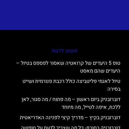
חשוב לדעת
טופ 5 היעדים של קרואטיה שאסור לפספס בטיול –
היעדים שהם מאסט
טיול לאגמי פליטביצה כולל רכבת פנורמית ושייט
בסירה
דוברובניק ביום ראשון – מה פתוח / מה סגור, לאן
ללכת, איפה לטייל, מה מיוחד
דוברובניק בקיץ – מדריך קיצי לפנינה האדריאטית
דוברובניק בחורף- כל מה שצריך לדעת על חופשה