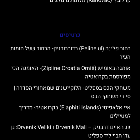
קרלובץ' (Karlovac) מלונות מומלצים
כרטיסים
רחוב פלינה (Peline ul) בדוברובניק- הרחוב שעל חומות
העיר
אומגה באומיש (Zipline Croatia Omiš)- האומגה הכי
מפורסמת בקרואטיה
משחקי הכס בספליט- הלוקיישנים שמאחורי הסדרה |
סיורי משחקי הכס
איי אלאפיטי (Elaphiti Islands) בקרואטיה- מדריך
למטיילים
זוג האיים דרבניק – Drvenik Mali ו־Drvenik Veliki: גן
עדן חבוי ליד ספליט