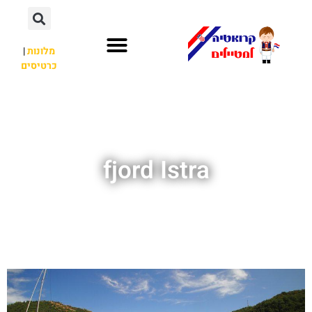
מלונות
|
כרטיסים
השכרת רכב
חשוב לדעת
לא רק קרואטיה
fjord Istra