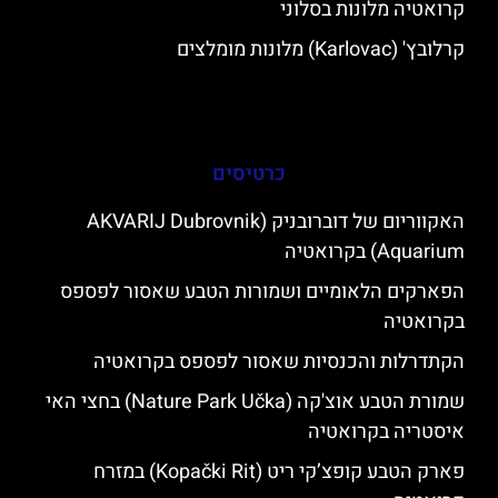
קרואטיה מלונות בסלוני
קרלובץ' (Karlovac) מלונות מומלצים
כרטיסים
האקווריום של דוברובניק (AKVARIJ Dubrovnik
Aquarium) בקרואטיה
הפארקים הלאומיים ושמורות הטבע שאסור לפספס
בקרואטיה
הקתדרלות והכנסיות שאסור לפספס בקרואטיה
שמורת הטבע אוצ'קה (Nature Park Učka) בחצי האי
איסטריה בקרואטיה
פארק הטבע קופצ’קי ריט (Kopački Rit) במזרח