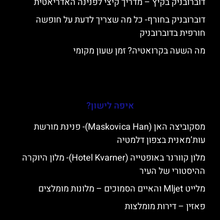
דוברובניק בקיץ – מדריך קיצי לפנינה האדריאטית
דוברובניק בחורף- כל מה שצריך לדעת על חופשה
חורפית בדוברובניק
מה השעה בקרואטיה? זמן שעון מקומי
איפה לישון?
מסקוביצה האן (Maskovica Han)- פנינת מורשת
עות’מאנית בצפון דלמטיה
מלון קוורנר באופטייה (Hotel Kvarner)- מלון היוקרה
ההיסטורי של העיר
מלייט Mljet והאיים הסמוכים – מלונות מומלצים
פאזין – דירות מומלצות