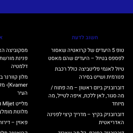
חשוב לדעת
אי
טופ 5 היעדים של קרואטיה שאסור
לפספס בטיול – היעדים שהם מאסט
פנינת מורשת 
דלמטיה
טיול לאגמי פליטביצה כולל רכבת
פנורמית ושייט בסירה
varner
דוברובניק ביום ראשון – מה פתוח /
העיר
מה סגור, לאן ללכת, איפה לטייל, מה
מיוחד
מל
מלונות מומלצ
דוברובניק בקיץ – מדריך קיצי לפנינה
האדריאטית
פאזין – דירו