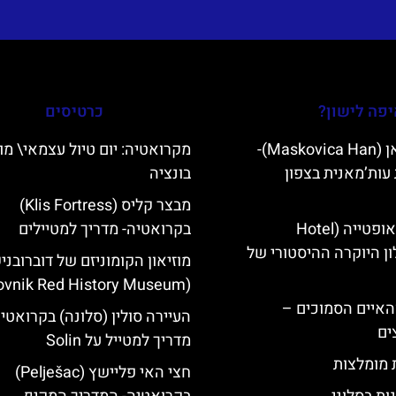
פה לישון?
כרטיסים
מסקוביצה האן (Maskovica Han)-
מקרואטיה: יום טיול עצמאי\ מו
עות’מאנית בצפון
בונציה
מבצר קליס (Klis Fortress)
מלון קוורנר באופטייה (Hotel
בקרואטיה- מדריך למטיילים
K)- מלון היוקרה ההיסטורי של
מוזיאון הקומוניזם של דוברובני
(Dubrovnik Red History Museum)
ייט Mljet והאיים הסמוכים –
העיירה סולין (סלונה) בקרואטי
ים
מדריך למטייל על Solin
ת מומלצות
חצי האי פליישץ (Pelješac)