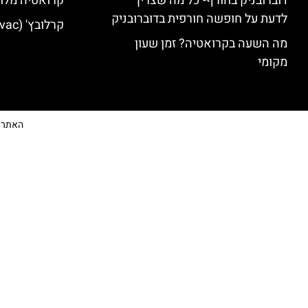
דוברובניק בחורף- כל מה שצריך
קרואטיה מלונ
לדעת על חופשה חורפית בדוברובניק
קרלובץ' (Karlovac) מלונות מומלצים
מה השעה בקרואטיה? זמן שעון
מקומי
האתר הי