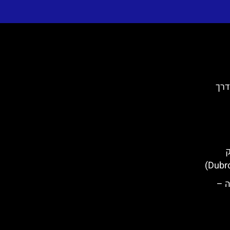
דרך
ק
ה –