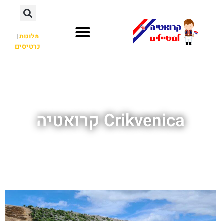
מלונות
|
כרטיסים
השכרת רכב
חשוב לדעת
לא רק קרואטיה
Crikvenica קרואטיה