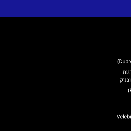
המדרגות
בניק
חצי האי קאמניאק (Kamenjak)
Velebit Natio