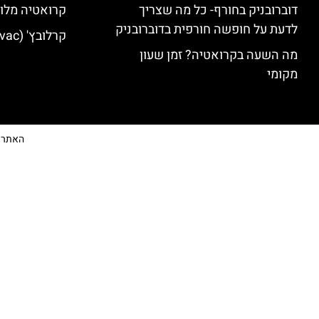
דוברובניק בחורף- כל מה שצריך
קרואטיה מלונ
לדעת על חופשה חורפית בדוברובניק
קרלובץ' (Karlovac) מלונות מומלצים
מה השעה בקרואטיה? זמן שעון
מקומי
האתר הי