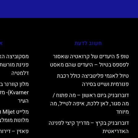
חשוב לדעת
אי
טופ 5 היעדים של קרואטיה שאסור
לפספס בטיול – היעדים שהם מאסט
פנינת מורשת 
דלמטיה
טיול לאגמי פליטביצה כולל רכבת
פנורמית ושייט בסירה
varner
דוברובניק ביום ראשון – מה פתוח /
העיר
מה סגור, לאן ללכת, איפה לטייל, מה
מיוחד
מל
מלונות מומלצ
דוברובניק בקיץ – מדריך קיצי לפנינה
האדריאטית
פאזין – דירו