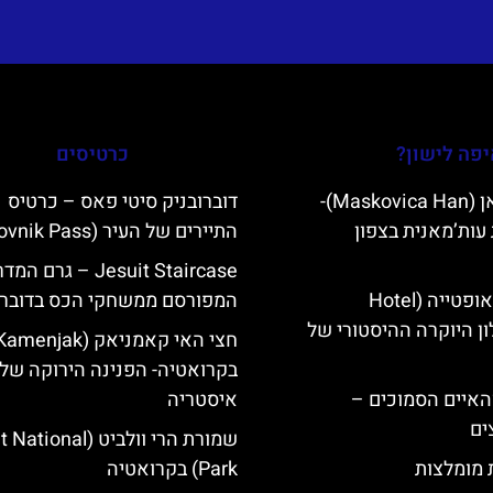
פה לישון?
כרטיסים
מסקוביצה האן (Maskovica Han)-
דוברובניק סיטי פאס – כרטיס
עות’מאנית בצפון
התיירים של העיר (Dubrovnik Pass)
Jesuit Staircase – גרם 
מלון קוורנר באופטייה (Hotel
המפורסם ממשחקי הכס בדוברו
K)- מלון היוקרה ההיסטורי של
בקרואטיה- הפנינה הירוקה של
ייט Mljet והאיים הסמוכים –
איסטריה
ים
שמורת הרי וולביט (nal
ת מומלצות
Park) בקרואטיה