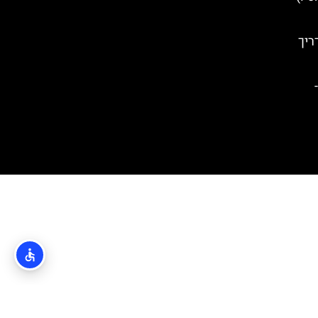
ריך
-