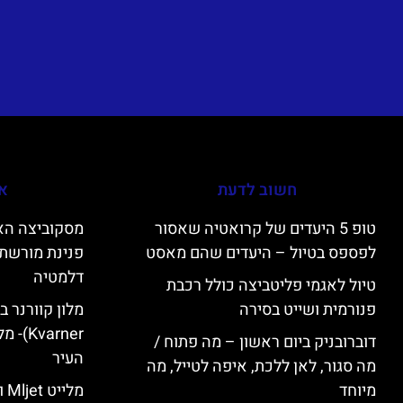
חשוב לדעת
אי
טופ 5 היעדים של קרואטיה שאסור
לפספס בטיול – היעדים שהם מאסט
פנינת מורשת 
דלמטיה
טיול לאגמי פליטביצה כולל רכבת
פנורמית ושייט בסירה
varner
דוברובניק ביום ראשון – מה פתוח /
העיר
מה סגור, לאן ללכת, איפה לטייל, מה
מיוחד
מל