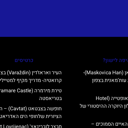
פה לישון?
כרטיסים
מסקוביצה האן (Maskovica Han)-
העיר ואראז'דין (din
עות’מאנית בצפון
קרואטיה- מדריך מקיף למטיילי
מלון קוורנר באופטייה (Hotel
בטריאסטה
K)- מלון היוקרה ההיסטורי של
חופשה בצבטאט (
הציורית שלחופי הים האדריאטי
ייט Mljet והאיים הסמוכים –