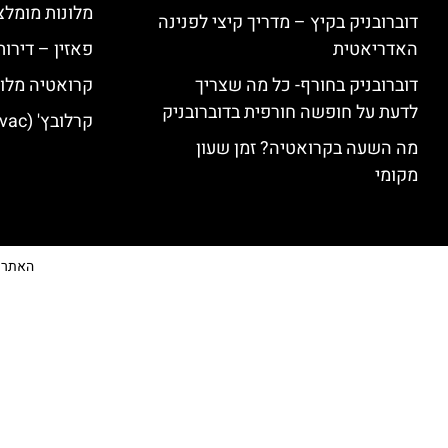
מלונות מומלצ
דוברובניק בקיץ – מדריך קיצי לפנינה
האדריאטית
פאזין – דירו
דוברובניק בחורף- כל מה שצריך
קרואטיה מלונ
לדעת על חופשה חורפית בדוברובניק
קרלובץ' (Karlovac) מלונות מומלצים
מה השעה בקרואטיה? זמן שעון
מקומי
האתר הי