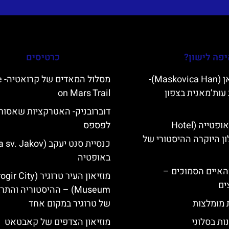
פה לישון?
כרטיסים
מסקוביצה האן (Maskovica Han)-
מסלו
עות’מאנית בצפון
on Mars Trail
דוברובניק- האטרקציות שאסור
מלון קוורנר באופטייה (Hotel
לפספס
K)- מלון היוקרה ההיסטורי של
באופטיה
ייט Mljet והאיים הסמוכים –
מוזיאון העיר טרוגיר (r City
ים
Museum) – ההיסטוריה והתר
ת מומלצות
של טרוגיר במקום אחד
ות בסלוני
מוזיאון הצדפים של קאבטאט