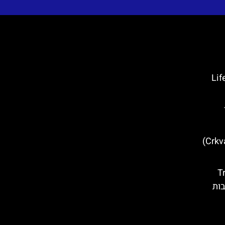
ל המאדים של קרואטיה- Life
כנסיית סנט יעקב (Crkva sv. Jakov)
Trogi
בות