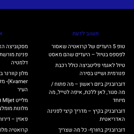
חשוב לדעת
אי
טופ 5 היעדים של קרואטיה שאסור
לפספס בטיול – היעדים שהם מאסט
פנינת מורשת 
דלמטיה
טיול לאגמי פליטביצה כולל רכבת
פנורמית ושייט בסירה
varner
דוברובניק ביום ראשון – מה פתוח /
העיר
מה סגור, לאן ללכת, איפה לטייל, מה
מיוחד
מל
מלונות מומלצ
דוברובניק בקיץ – מדריך קיצי לפנינה
האדריאטית
פאזין – דירו
דוברובניק בחורף- כל מה שצריך
קרואטיה מלונ