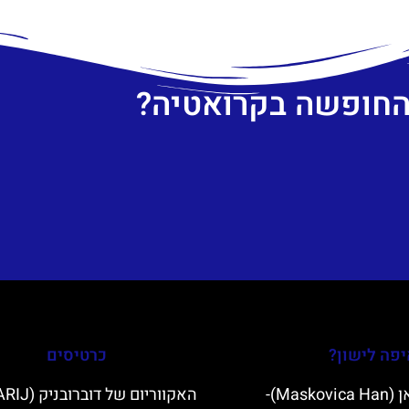
 החופשה בקרואטיה?
פה לישון?
כרטיסים
מסקוביצה האן (Maskovica Han)-
האקווריום של ד