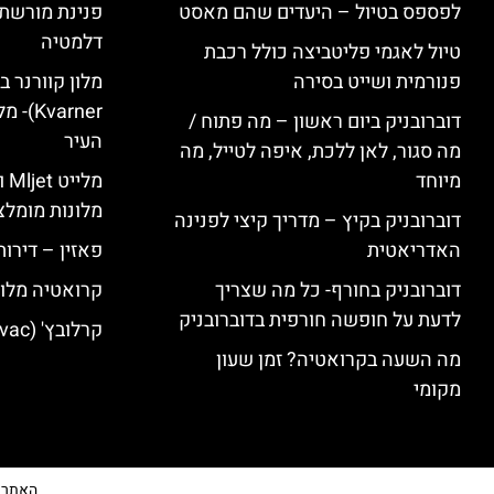
לפספס בטיול – היעדים שהם מאסט
פנינת מורשת 
דלמטיה
טיול לאגמי פליטביצה כולל רכבת
פנורמית ושייט בסירה
varner
דוברובניק ביום ראשון – מה פתוח /
העיר
מה סגור, לאן ללכת, איפה לטייל, מה
מיוחד
מל
מלונות מומלצ
דוברובניק בקיץ – מדריך קיצי לפנינה
האדריאטית
פאזין – דירו
דוברובניק בחורף- כל מה שצריך
קרואטיה מלונ
לדעת על חופשה חורפית בדוברובניק
קרלובץ' (Karlovac) מלונות מומלצים
מה השעה בקרואטיה? זמן שעון
מקומי
האתר הי