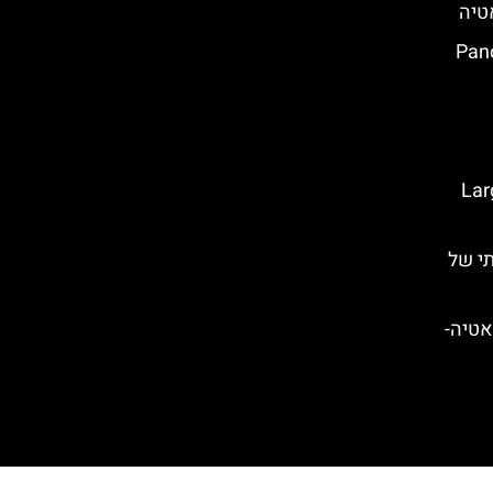
ק (Panorama
Large O
ותי של
אטיה-