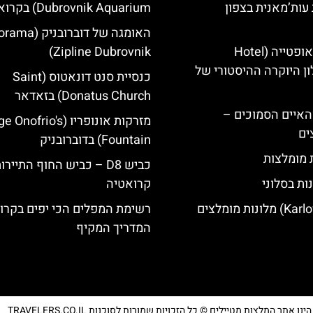
עות’מאנית בצפון
Dubrovnik Aquarium) בקרואטיה
האומגה של דוברובני
מלון קוורנר באופטייה (Hotel
Zipline Dubrovnik)
K)- מלון היוקרה ההיסטורי של
כנסיית סנט דונאטוס (Saint
Donatus Church) בזאדאר
ייט Mljet והאיים הסמוכים –
מזרקות אונופריו (nofrio's
ים
Fountain) בדוברובניק
ת מומלצות
כביש D8 – כביש החוף התייר
ות בסלוני
קרואטיה
רשימת המפלים הכי יפים בקרו
המדריך המקיף
נו אתר המלצות מטיילים © כל הזכויות שמורות לסוכנות TRAVELERS.CO.IL