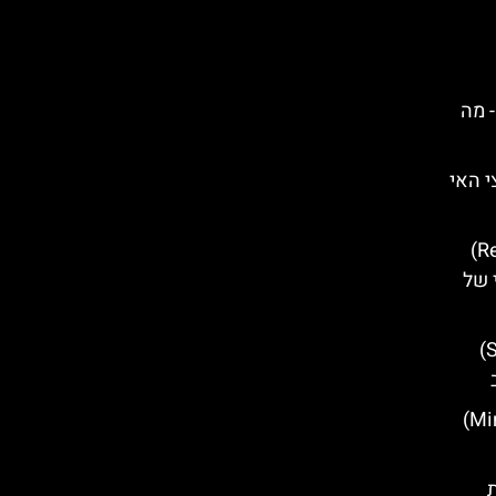
אטיה- מה
Oprtalj) בחצי האי
ארמון הרקטור (Rector's Palace)
 של
ארמון ספונזה (Sponza Palace)
טירת מירמרה (Miramare Castle)
ת