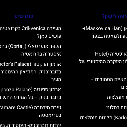
פה לישון?
כרטיסים
מסקוביצה האן (Maskovica Han)-
העיירה Crikvenica בקרו
עות’מאנית בצפון
עושים כאן?
הכפר אופרטאלי (
מלון קוורנר באופטייה (Hotel
איסטריה בקרואטיה
K)- מלון היוקרה ההיסטורי של
בדוברובניק- המוזיאון ההיסטורי
ייט Mljet והאיים הסמוכים –
העיר
ים
ת מומלצות
בדוברובניק – כל המידע החשוב
ות בסלוני
בטריאסטה
יהדות דוברובניק- היסטוריה, בי