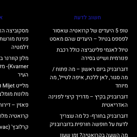
חשוב לדעת
אי
טופ 5 היעדים של קרואטיה שאסור
לפספס בטיול – היעדים שהם מאסט
פנינת מורשת 
דלמטיה
טיול לאגמי פליטביצה כולל רכבת
פנורמית ושייט בסירה
varner
דוברובניק ביום ראשון – מה פתוח /
העיר
מה סגור, לאן ללכת, איפה לטייל, מה
מיוחד
מל
מלונות מומלצ
דוברובניק בקיץ – מדריך קיצי לפנינה
האדריאטית
פאזין – דירו
דוברובניק בחורף- כל מה שצריך
קרואטיה מלונ
לדעת על חופשה חורפית בדוברובניק
קרלובץ' (Karlovac) מלונות מומלצים
מה השעה בקרואטיה? זמן שעון