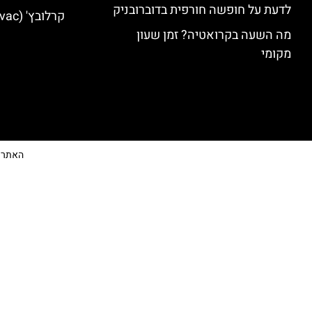
לדעת על חופשה חורפית בדוברובניק
קרלובץ' (Karlovac) מלונות מומלצים
מה השעה בקרואטיה? זמן שעון
מקומי
האתר הי