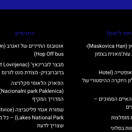
פה לישון?
כרטיסים
מסקוביצה האן (Maskovica Han)-
אוטובוס 
עות’מאנית בצפון
Hop Off bus)
מלון קוורנר באופטייה (Hotel
בדוברובניק- מצודת סנט לורנס
K)- מלון היוקרה ההיסטורי של
הפארק הלאומי פקלניצה
lenica)-
ייט Mljet והאיים הסמוכים –
המדריך המקיף
ים
שמורת אגמי פליטביצה (
ת מומלצות
Lakes National Park) – 
שצריך לדעת
ות בסלוני