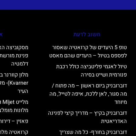
חשוב לדעת
אי
טופ 5 היעדים של קרואטיה שאסור
לפספס בטיול – היעדים שהם מאסט
פנינת מורשת 
דלמטיה
טיול לאגמי פליטביצה כולל רכבת
פנורמית ושייט בסירה
varner
דוברובניק ביום ראשון – מה פתוח /
העיר
מה סגור, לאן ללכת, איפה לטייל, מה
מיוחד
מל
מלונות מומלצ
דוברובניק בקיץ – מדריך קיצי לפנינה
האדריאטית
פאזין – דירו
דוברובניק בחורף- כל מה שצריך
קרואטיה מלונ