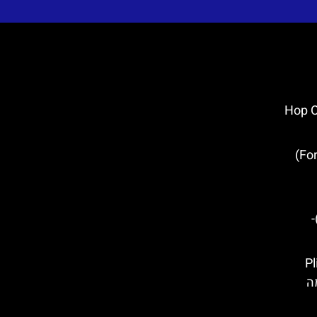
התיירים של זאגרב (Hop On
מבצר לוברינאץ' (Fort Lovrijenac)
(Nacionalni park Pak
Plitvice
כל מה