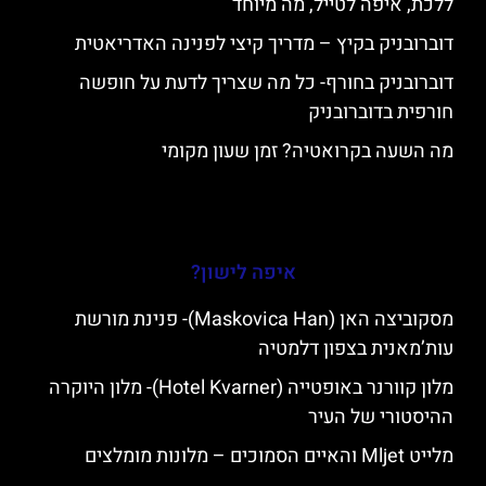
ללכת, איפה לטייל, מה מיוחד
דוברובניק בקיץ – מדריך קיצי לפנינה האדריאטית
דוברובניק בחורף- כל מה שצריך לדעת על חופשה
חורפית בדוברובניק
מה השעה בקרואטיה? זמן שעון מקומי
איפה לישון?
מסקוביצה האן (Maskovica Han)- פנינת מורשת
עות’מאנית בצפון דלמטיה
מלון קוורנר באופטייה (Hotel Kvarner)- מלון היוקרה
ההיסטורי של העיר
מלייט Mljet והאיים הסמוכים – מלונות מומלצים