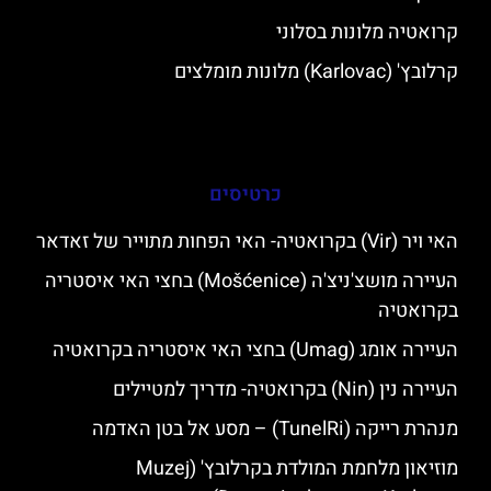
קרואטיה מלונות בסלוני
קרלובץ' (Karlovac) מלונות מומלצים
כרטיסים
האי ויר (Vir) בקרואטיה- האי הפחות מתוייר של זאדאר
העיירה מושצ'ניצ'ה (Mošćenice) בחצי האי איסטריה
בקרואטיה
העיירה אומג (Umag) בחצי האי איסטריה בקרואטיה
העיירה נין (Nin) בקרואטיה- מדריך למטיילים
מנהרת רייקה (TunelRi) – מסע אל בטן האדמה
מוזיאון מלחמת המולדת בקרלובץ' (Muzej