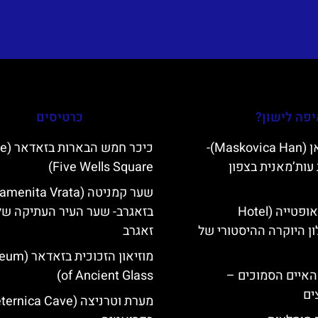
פה לישון?
כרטיסים
מסקוביצה האן (Maskovica Han)-
כיכר חמש 
עות’מאנית בצפון
Five Wells Square)
מלון קוורנר באופטייה (Hotel
בזאגרב- שער העיר העתיקה של
K)- מלון היוקרה ההיסטורי של
זאגרב
מוזיאון הזכוכית
ייט Mljet והאיים הסמוכים –
of Ancient Glass)
ים