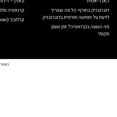
האדריאטית
פאזין – דירו
דוברובניק בחורף- כל מה שצריך
קרואטיה מלונ
לדעת על חופשה חורפית בדוברובניק
קרלובץ' (Karlovac) מלונות מומלצים
מה השעה בקרואטיה? זמן שעון
מקומי
האתר הי