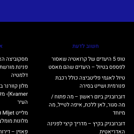
חשוב לדעת
אי
טופ 5 היעדים של קרואטיה שאסור
לפספס בטיול – היעדים שהם מאסט
פנינת מורשת 
דלמטיה
טיול לאגמי פליטביצה כולל רכבת
פנורמית ושייט בסירה
varner
דוברובניק ביום ראשון – מה פתוח /
העיר
מה סגור, לאן ללכת, איפה לטייל, מה
מיוחד
מל
מלונות מומלצ
דוברובניק בקיץ – מדריך קיצי לפנינה
האדריאטית
פאזין – דירו