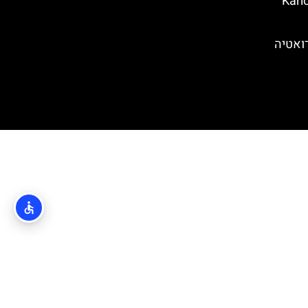
 קרלובץ' (Karlovac
ואטיה