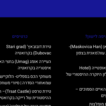
פה לישון?
כרטיסים
מסקוביצה האן (Maskovica Han)-
טירת דובובאץ' (Stari grad
עות’מאנית בצפון
Dubovac) בקרואטיה
העיירה אומג (Umag) בחצי 
מלון קוורנר באופטייה (Hotel
איסטריה בקרואטיה
K)- מלון היוקרה ההיסטורי של
משחקי הכס בספליט- הלוקיישנ
שמאחורי הסדרה | סיורי משחק
ייט Mljet והאיים הסמוכים –
טירת טרסט (le
ים
ההיסטורית של רייקה בקרואטי
ת מומלצות