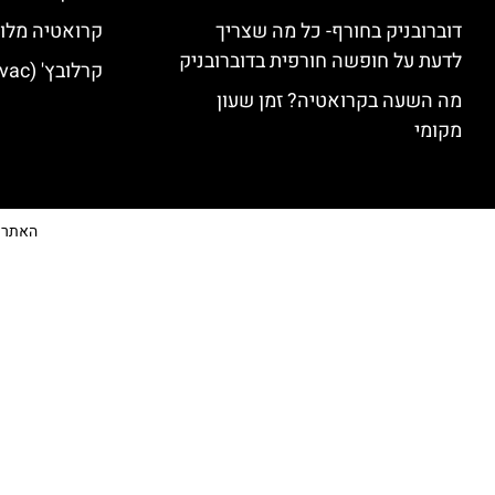
דוברובניק בחורף- כל מה שצריך
קרואטיה מלונ
לדעת על חופשה חורפית בדוברובניק
קרלובץ' (Karlovac) מלונות מומלצים
מה השעה בקרואטיה? זמן שעון
מקומי
האתר הי