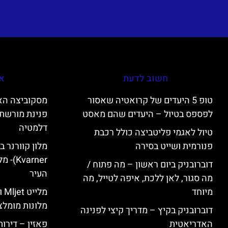
חשוב לדעת
אי
טופ 5 היעדים של קרואטיה שאסור
לפספס בטיול – היעדים שהם מאסט
פנינת מורשת 
דלמטיה
טיול לאגמי פליטביצה כולל רכבת
פנורמית ושייט בסירה
varner
דוברובניק ביום ראשון – מה פתוח /
העיר
מה סגור, לאן ללכת, איפה לטייל, מה
מיוחד
מל
מלונות מומלצ
דוברובניק בקיץ – מדריך קיצי לפנינה
האדריאטית
פאזין – דירו