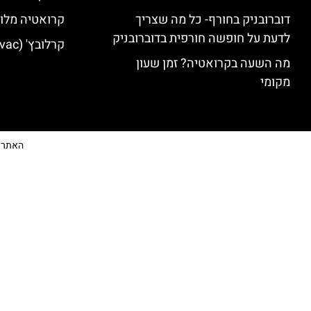
דוברובניק בחורף- כל מה שצריך
קרואטיה מלונ
לדעת על חופשה חורפית בדוברובניק
קרלובץ' (Karlovac) מלונות מומלצים
מה השעה בקרואטיה? זמן שעון
מקומי
האתר הי