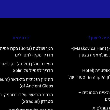
פה לישון?
כרטיסים
מסקוביצה האן (Maskovica Han)-
האי שולטה (Šolta) בקרואטיה
עות’מאנית בצפון
מדריך מקיף למטיילים
העיירה סולין (סלונה) בקרואטי
מלון קוורנר באופטייה (Hotel
מדריך למטייל על Solin
K)- מלון היוקרה ההיסטורי של
מוזיאון הזכוכית
of Ancient Glass)
ייט Mljet והאיים הסמוכים –
הרחוב הראשי של דוברובניק- ר
ים
סטרדון (Stradun)
ת מומלצות