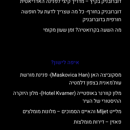
דוברובניק בקיץ – מדריך קיצי לפנינה האדריאטית
דוברובניק בחורף- כל מה שצריך לדעת על חופשה
חורפית בדוברובניק
מה השעה בקרואטיה? זמן שעון מקומי
איפה לישון?
מסקוביצה האן (Maskovica Han)- פנינת מורשת
עות’מאנית בצפון דלמטיה
מלון קוורנר באופטייה (Hotel Kvarner)- מלון היוקרה
ההיסטורי של העיר
מלייט Mljet והאיים הסמוכים – מלונות מומלצים
פאזין – דירות מומלצות