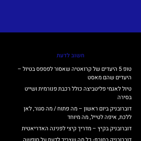
חשוב לדעת
טופ 5 היעדים של קרואטיה שאסור לפספס בטיול –
היעדים שהם מאסט
טיול לאגמי פליטביצה כולל רכבת פנורמית ושייט
בסירה
דוברובניק ביום ראשון – מה פתוח / מה סגור, לאן
ללכת, איפה לטייל, מה מיוחד
דוברובניק בקיץ – מדריך קיצי לפנינה האדריאטית
דוברובניק בחורף- כל מה שצריך לדעת על חופשה