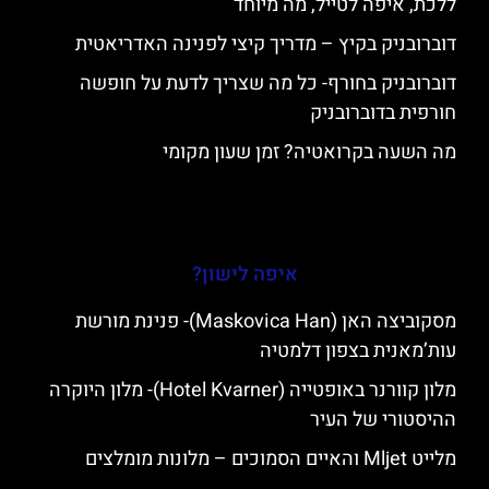
ללכת, איפה לטייל, מה מיוחד
דוברובניק בקיץ – מדריך קיצי לפנינה האדריאטית
דוברובניק בחורף- כל מה שצריך לדעת על חופשה
חורפית בדוברובניק
מה השעה בקרואטיה? זמן שעון מקומי
איפה לישון?
מסקוביצה האן (Maskovica Han)- פנינת מורשת
עות’מאנית בצפון דלמטיה
מלון קוורנר באופטייה (Hotel Kvarner)- מלון היוקרה
ההיסטורי של העיר
מלייט Mljet והאיים הסמוכים – מלונות מומלצים