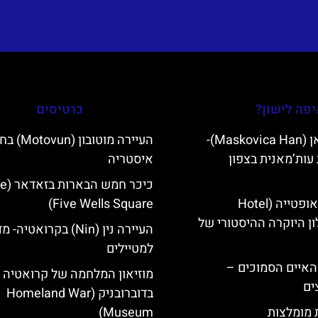
פה לישון?
כרטיסים
מסקוביצה האן (Maskovica Han)-
העיירה מוטובו
עות’מאנית בצפון
איסטריה
כיכר חמש 
מלון קוורנר באופטייה (Hotel
Five Wells Square)
K)- מלון היוקרה ההיסטורי של
העיירה נין (Nin) בקרואטיה-
למטיילים
ייט Mljet והאיים הסמוכים –
מוזיאון המלחמה של קרואטיה
ים
בדוברובניק (Homeland War
ת מומלצות
Museum)