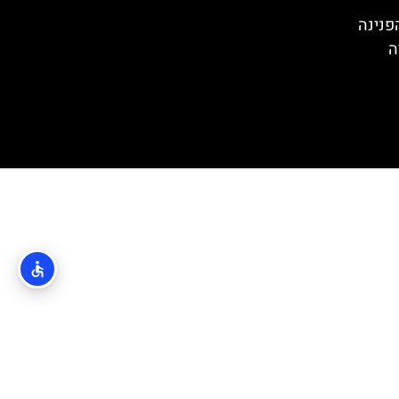
Trsat Cast)– הפנינה
ה