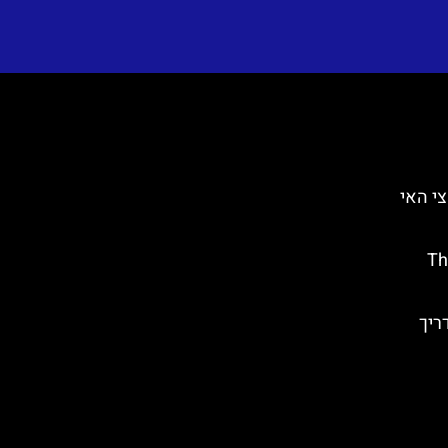
ן (Motovun) בחצי האי
הבארות בזאדאר (The
 מדריך