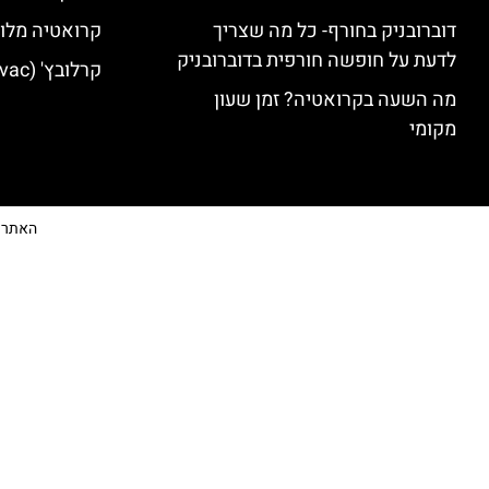
דוברובניק בחורף- כל מה שצריך
קרואטיה מלונ
לדעת על חופשה חורפית בדוברובניק
קרלובץ' (Karlovac) מלונות מומלצים
מה השעה בקרואטיה? זמן שעון
מקומי
האתר הי