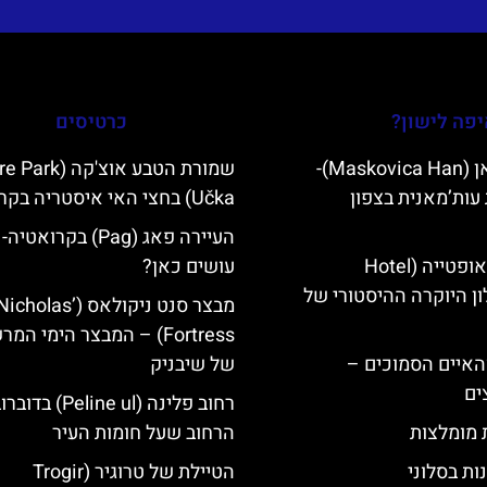
פה לישון?
כרטיסים
מסקוביצה האן (Maskovica Han)-
שמורת הטבע אוצ'קה 
עות’מאנית בצפון
Učka) בחצי האי איסטריה בקרואטיה
העיירה פאג (Pag) בקרואט
מלון קוורנר באופטייה (Hotel
עושים כאן?
K)- מלון היוקרה ההיסטורי של
מבצר סנט ניקולאס (olas
Fortress) – המבצר הימי המ
ייט Mljet והאיים הסמוכים –
של שיבניק
ים
רחוב פלינה (Peline ul
ת מומלצות
הרחוב שעל חומות העיר
ות בסלוני
הטיילת של טרוגיר (Trogir