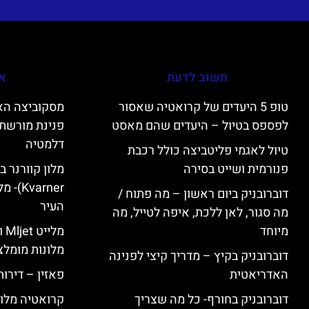
חשוב לדעת
אי
טופ 5 היעדים של קרואטיה שאסור
לפספס בטיול – היעדים שהם מאסט
פנינת מורשת 
דלמטיה
טיול לאגמי פליטביצה כולל רכבת
פנורמית ושייט בסירה
varner
דוברובניק ביום ראשון – מה פתוח /
העיר
מה סגור, לאן ללכת, איפה לטייל, מה
מיוחד
מל
מלונות מומלצ
דוברובניק בקיץ – מדריך קיצי לפנינה
האדריאטית
פאזין – דירו
דוברובניק בחורף- כל מה שצריך
קרואטיה מלונ