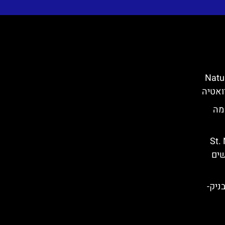
(Nature Park
יה- מה
St. Nich’
רשים
) בדוברובניק-