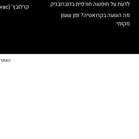
לדעת על חופשה חורפית בדוברובניק
קרלובץ' (Karlovac) מלונות מומלצים
מה השעה בקרואטיה? זמן שעון
מקומי
האתר הי