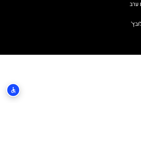
שם ערב
ובץ'