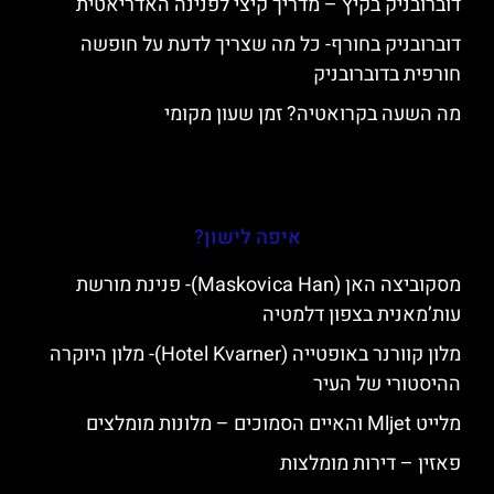
דוברובניק בקיץ – מדריך קיצי לפנינה האדריאטית
דוברובניק בחורף- כל מה שצריך לדעת על חופשה
חורפית בדוברובניק
מה השעה בקרואטיה? זמן שעון מקומי
איפה לישון?
מסקוביצה האן (Maskovica Han)- פנינת מורשת
עות’מאנית בצפון דלמטיה
מלון קוורנר באופטייה (Hotel Kvarner)- מלון היוקרה
ההיסטורי של העיר
מלייט Mljet והאיים הסמוכים – מלונות מומלצים
פאזין – דירות מומלצות