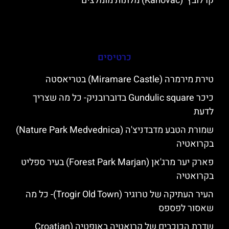
קרלובץ' (Karlovac) מלונות מומלצים
כרטיסים
טירת מירמרה (Miramare Castle) בטריאסטה
כיכר Gundulic square בדוברובניק- כל מה שצריך
לדעת
שמורת הטבע מדבדניצ'ה (Nature Park Medvednica)
בקרואטיה
פארק יער מרג'אן (Forest Park Marjan) בעיר ספליט
בקרואטיה
העיר העתיקה של טרוגיר (Trogir Old Town)- כל מה
שאסור לפספס
שדרת הכוכבים של קרואטיה באופטיה (Croatian