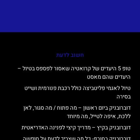
חשוב לדעת
טופ 5 היעדים של קרואטיה שאסור לפספס בטיול –
היעדים שהם מאסט
טיול לאגמי פליטביצה כולל רכבת פנורמית ושייט
בסירה
דוברובניק ביום ראשון – מה פתוח / מה סגור, לאן
ללכת, איפה לטייל, מה מיוחד
דוברובניק בקיץ – מדריך קיצי לפנינה האדריאטית
דוברובניק בחורף- כל מה שצריך לדעת על חופשה