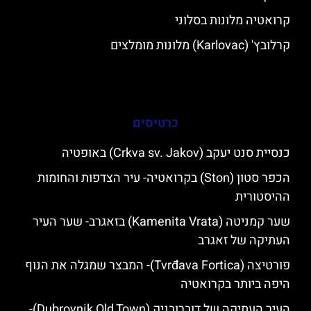
קרואטיה מלונות בסלוני
קרלובץ' (Karlovac) מלונות מומלצים
כרטיסים
כנסיית סנט יעקב (Crkva sv. Jakov) באופטיה
הכפר סטון (Ston) בקרואטיה- עיר הצדפות והחומות
ההיסטורית
שער קמניטה (Kamenita Vrata) בזאגרב- שער העיר
העתיקה של זאגרב
פורטיצה (Tvrđava Fortica)- המבצר שמגלה את הנוף
היפה ביותר בקרואטיה
העיר העתיקה של דוברובניק (Dubrovnik Old Town)-