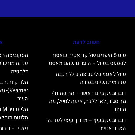
חשוב לדעת
אי
טופ 5 היעדים של קרואטיה שאסור
לפספס בטיול – היעדים שהם מאסט
פנינת מורשת 
דלמטיה
טיול לאגמי פליטביצה כולל רכבת
פנורמית ושייט בסירה
varner
דוברובניק ביום ראשון – מה פתוח /
העיר
מה סגור, לאן ללכת, איפה לטייל, מה
מיוחד
מל
מלונות מומלצ
דוברובניק בקיץ – מדריך קיצי לפנינה
האדריאטית
פאזין – דירו