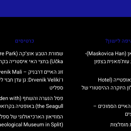
פה לישון?
כרטיסים
מסקוביצה האן (Maskovica Han)-
שמורת הטבע אוצ'קה 
עות’מאנית בצפון
Učka) בחצי האי איסטריה בקרואטיה
זוג האיים דרבניק –  Mali
מלון קוורנר באופטייה (Hotel
ו־Drvenik Veliki: גן עדן חבוי 
K)- מלון היוקרה ההיסטורי של
ספליט
פסל הנערה והשחף (th
ייט Mljet והאיים הסמוכים –
the Seagull) באופטיה בקרואטיה
ים
המוזיאון הארכיאולוגי של ספל
ת מומלצות
(Archaeological Museum in Split)