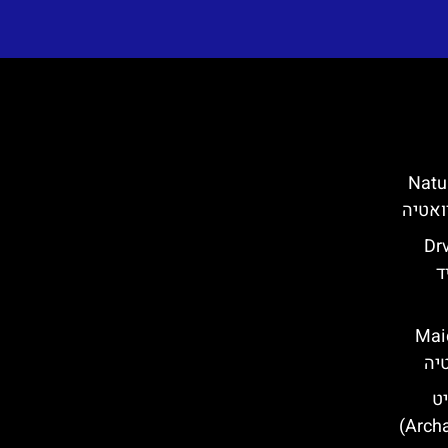
(Nature Park
Drvenik
ליד
Maiden wi
יט