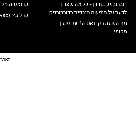
דוברובניק בחורף- כל מה שצריך
קרואטיה מלונ
לדעת על חופשה חורפית בדוברובניק
קרלובץ' (Karlovac) מלונות מומלצים
מה השעה בקרואטיה? זמן שעון
מקומי
האתר הי