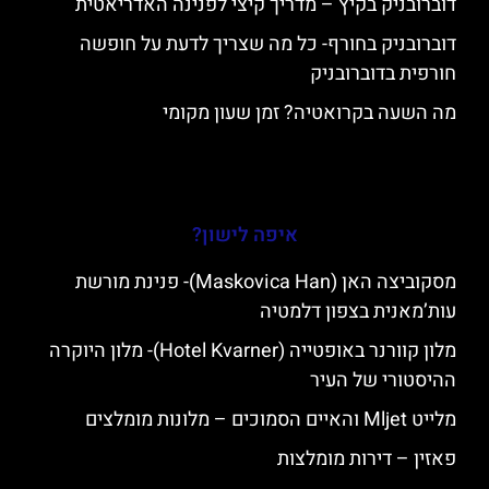
דוברובניק בקיץ – מדריך קיצי לפנינה האדריאטית
דוברובניק בחורף- כל מה שצריך לדעת על חופשה
חורפית בדוברובניק
מה השעה בקרואטיה? זמן שעון מקומי
איפה לישון?
מסקוביצה האן (Maskovica Han)- פנינת מורשת
עות’מאנית בצפון דלמטיה
מלון קוורנר באופטייה (Hotel Kvarner)- מלון היוקרה
ההיסטורי של העיר
מלייט Mljet והאיים הסמוכים – מלונות מומלצים
פאזין – דירות מומלצות