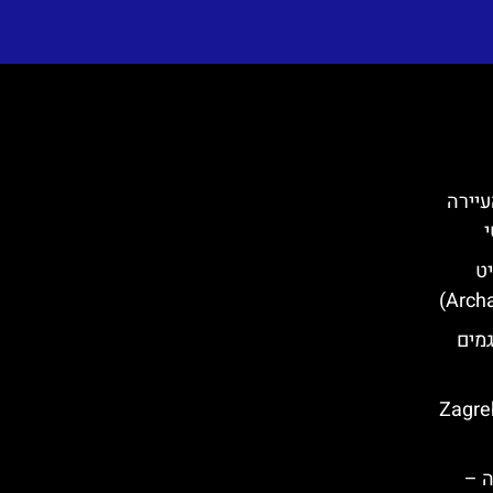
Cavtat) – העיירה
יט
ור האגמים
אגרב (Zagreb City
ה –