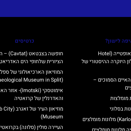
פה לישון?
כרטיסים
מלון קוורנר באופטייה (Hotel
חופשה בצבטאט (
K)- מלון היוקרה ההיסטורי של
הציורית שלחופי הים האדריאטי
המוזיאון הארכיאולוגי של ספל
ייט Mljet והאיים הסמוכים –
(Archaeological Museum in Split)
ים
אימוטסקי (Imotski)- אז
ת מומלצות
והאדרנלין של קרואטיה
ות בסלוני
מוזיאון העיר של ז
Museum)
העיירה סולין (סלונה) בקרואטי
ה מלונות מומלצים