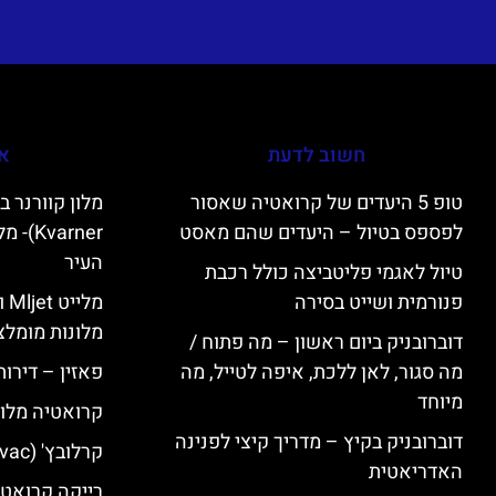
חשוב לדעת
אי
טופ 5 היעדים של קרואטיה שאסור
לפספס בטיול – היעדים שהם מאסט
varner
העיר
טיול לאגמי פליטביצה כולל רכבת
פנורמית ושייט בסירה
מל
מלונות מומלצ
דוברובניק ביום ראשון – מה פתוח /
מה סגור, לאן ללכת, איפה לטייל, מה
פאזין – דירו
מיוחד
קרואטיה מלונ
דוברובניק בקיץ – מדריך קיצי לפנינה
קרלובץ' (Karlovac) מלונות מומלצים
האדריאטית
רייקה קרואטי