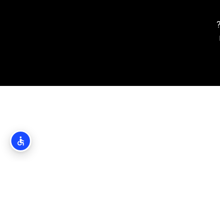
פוד (Lopud)?