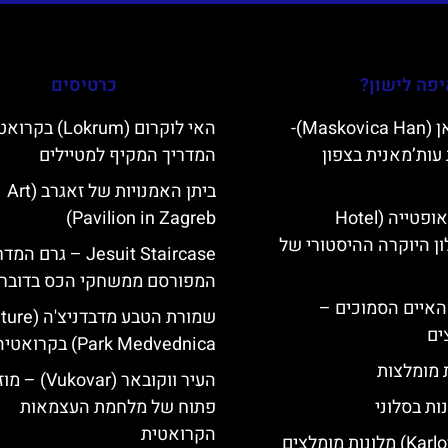
פה לישון?
כרטיסים
מסקוביצה האן (Maskovica Han)-
האי לוקרום (Lokrum) ב
עות’מאנית בצפון
המדריך המקיף למטיילים
ביתן האמנויות של זאגרב (Art
מלון קוורנר באופטייה (Hotel
Pavilion in Zagreb)
K)- מלון היוקרה ההיסטורי של
Jesuit Staircase – גרם 
המפורסם ממשחקי הכס בדוברו
ייט Mljet והאיים הסמוכים –
שמורת הטבע מדבדני
ים
Park Medvednica) בקרואטיה
ת מומלצות
העיר ווקובאר (ukovar
ות בסלוני
פתוח של מלחמת העצמאות
הקרואטית