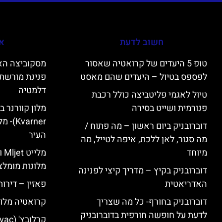
חשוב לדעת
אי
טופ 5 היעדים של קרואטיה שאסור
לפספס בטיול – היעדים שהם מאסט
פנינת מורשת 
דלמטיה
טיול לאגמי פליטביצה כולל רכבת
פנורמית ושייט בסירה
varner
דוברובניק ביום ראשון – מה פתוח /
העיר
מה סגור, לאן ללכת, איפה לטייל, מה
מיוחד
מל
מלונות מומלצ
דוברובניק בקיץ – מדריך קיצי לפנינה
האדריאטית
פאזין – דירו
דוברובניק בחורף- כל מה שצריך
קרואטיה מלונ
לדעת על חופשה חורפית בדוברובניק
קרלובץ' (Karlovac) מלונות מומלצים