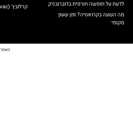
לדעת על חופשה חורפית בדוברובניק
קרלובץ' (Karlovac) מלונות מומלצים
מה השעה בקרואטיה? זמן שעון
מקומי
האתר הי