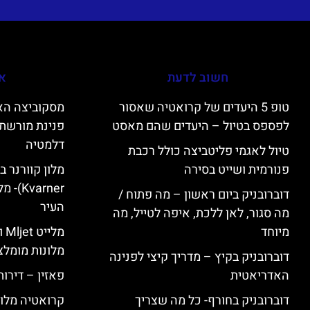
חשוב לדעת
אי
טופ 5 היעדים של קרואטיה שאסור
לפספס בטיול – היעדים שהם מאסט
פנינת מורשת 
דלמטיה
טיול לאגמי פליטביצה כולל רכבת
פנורמית ושייט בסירה
varner
דוברובניק ביום ראשון – מה פתוח /
העיר
מה סגור, לאן ללכת, איפה לטייל, מה
מיוחד
מל
מלונות מומלצ
דוברובניק בקיץ – מדריך קיצי לפנינה
האדריאטית
פאזין – דירו
דוברובניק בחורף- כל מה שצריך
קרואטיה מלונ