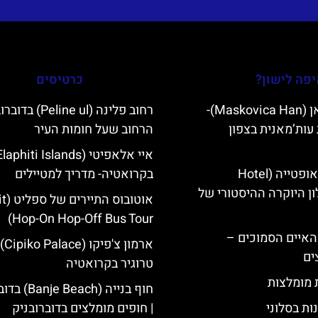
פה לישון?
כרטיסים
מסקוביצה האן (Maskovica Han)-
רחוב פלינה (Peline ul
עות’מאנית בצפון
הרחוב שעל חומות העיר
מלון קוורנר באופטייה (Hotel
בקרואטיה- מדריך למטיילים
K)- מלון היוקרה ההיסטורי של
אוטובוס 
Hop-On Hop-Off Bus Tour)
ייט Mljet והאיים הסמוכים –
ארמון
ים
טרוגיר בקרואטיה
ת מומלצות
חוף בנייה (Beach
ות בסלוני
| חופים מומלצים בדוברובניק