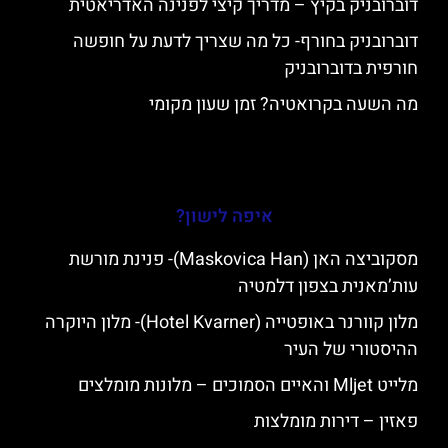
דוברובניק בקיץ – מדריך קיצי לפנינה האדריאטית
דוברובניק בחורף- כל מה שצריך לדעת על חופשה
חורפית בדוברובניק
מה השעה בקרואטיה? זמן שעון מקומי
איפה לישון?
מסקוביצה האן (Maskovica Han)- פנינת מורשת
עות’מאנית בצפון דלמטיה
מלון קוורנר באופטייה (Hotel Kvarner)- מלון היוקרה
ההיסטורי של העיר
מלייט Mljet והאיים הסמוכים – מלונות מומלצים
פאזין – דירות מומלצות