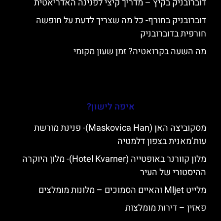
דוברובניק בקיץ – מדריך קיצי לפנינה האדריאטית
דוברובניק בחורף- כל מה שצריך לדעת על חופשה
חורפית בדוברובניק
מה השעה בקרואטיה? זמן שעון מקומי
איפה לישון?
מסקוביצה האן (Maskovica Han)- פנינת מורשת
עות’מאנית בצפון דלמטיה
מלון קוורנר באופטייה (Hotel Kvarner)- מלון היוקרה
ההיסטורי של העיר
מלייט Mljet והאיים הסמוכים – מלונות מומלצים
פאזין – דירות מומלצות