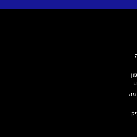
 מה
Varaž) בצפון
ם
 מה
יק