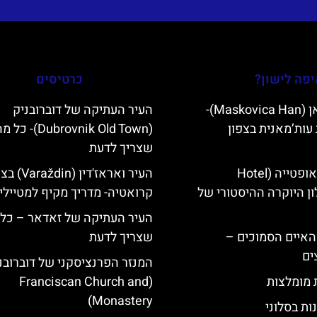
פה לישון?
כרטיסים
מסקוביצה האן (Maskovica Han)-
העיר העתיקה של דוברובניק
עות’מאנית בצפון
(Dubrovnik Old Town)- כל
שצריך לדעת
מלון קוורנר באופטייה (Hotel
העיר ואראז'דין (din
K)- מלון היוקרה ההיסטורי של
קרואטיה- מדריך מקיף למטיילי
העיר העתיקה של זאדאר – כל
ייט Mljet והאיים הסמוכים –
שצריך לדעת
ים
המנזר הפרנציסקני של דוברובנ
ת מומלצות
(Franciscan Church and
Monastery)
ות בסלוני