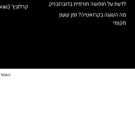
לדעת על חופשה חורפית בדוברובניק
קרלובץ' (Karlovac) מלונות מומלצים
מה השעה בקרואטיה? זמן שעון
מקומי
האתר הי