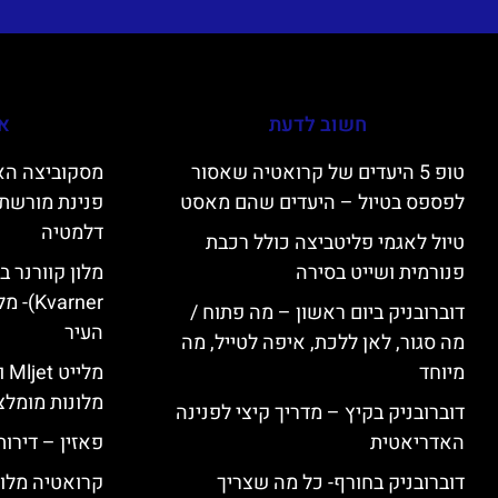
חשוב לדעת
אי
טופ 5 היעדים של קרואטיה שאסור
לפספס בטיול – היעדים שהם מאסט
פנינת מורשת 
דלמטיה
טיול לאגמי פליטביצה כולל רכבת
פנורמית ושייט בסירה
varner
דוברובניק ביום ראשון – מה פתוח /
העיר
מה סגור, לאן ללכת, איפה לטייל, מה
מיוחד
מל
מלונות מומלצ
דוברובניק בקיץ – מדריך קיצי לפנינה
האדריאטית
פאזין – דירו
דוברובניק בחורף- כל מה שצריך
קרואטיה מלונ