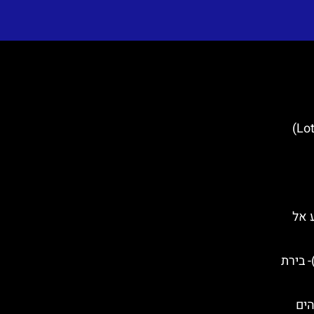
מגדל לוטרצ'אק (Lotrščak Tower)
T) – מסע אל
יירה מאלי סטון (Mali Ston)- בירת
י הים