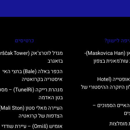
פה לישון?
כרטיסים
מסקוביצה האן (Maskovica Han)-
עות’מאנית בצפון
בזאגרב
הכפר באלה (Bale) בחצי האי
מלון קוורנר באופטייה (Hotel
איסטריה בקרואטיה
K)- מלון היוקרה ההיסטורי של
מנהרת רייקה (unelRi
בטן האדמה
ייט Mljet והאיים הסמוכים –
הע
ים
הצדפות של קרואטיה
ת מומלצות
אומיש (Omiš) – עיירת שודד