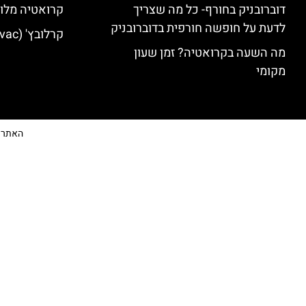
דוברובניק בחורף- כל מה שצריך
קרואטיה מלונ
לדעת על חופשה חורפית בדוברובניק
קרלובץ' (Karlovac) מלונות מומלצים
מה השעה בקרואטיה? זמן שעון
מקומי
האתר הי