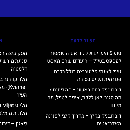
חשוב לדעת
אי
טופ 5 היעדים של קרואטיה שאסור
לפספס בטיול – היעדים שהם מאסט
פנינת מורשת 
דלמטיה
טיול לאגמי פליטביצה כולל רכבת
פנורמית ושייט בסירה
varner
דוברובניק ביום ראשון – מה פתוח /
העיר
מה סגור, לאן ללכת, איפה לטייל, מה
מיוחד
מל
מלונות מומלצ
דוברובניק בקיץ – מדריך קיצי לפנינה
האדריאטית
פאזין – דירו