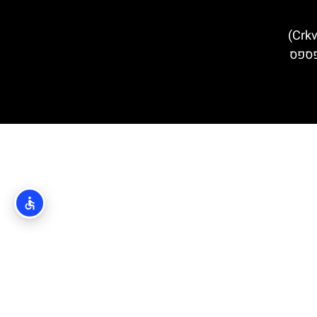
כנסיית סנט בלייז (Crkva sv. Vlaha)
פספס