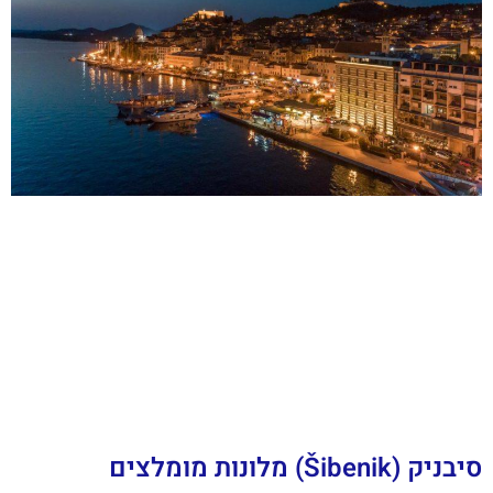
סיבניק (Šibenik) מלונות מומלצים