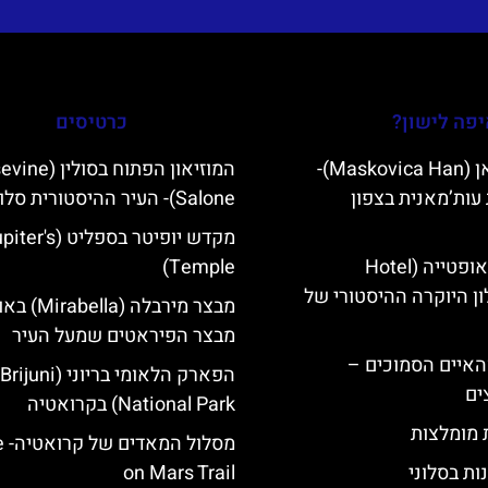
פה לישון?
כרטיסים
מסקוביצה האן (Maskovica Han)-
המוזיאון הפתוח בסול
עות’מאנית בצפון
Salone)- העיר ההיסטורית סלונה
מקדש יופיטר בספליט ('s
מלון קוורנר באופטייה (Hotel
Temple)
K)- מלון היוקרה ההיסטורי של
מבצר מירבלה (a
מבצר הפיראטים שמעל העיר
ייט Mljet והאיים הסמוכים –
הפארק הלאומי בריוני (Brijuni
ים
National Park) בקרואטיה
ת מומלצות
מסלו
ות בסלוני
on Mars Trail