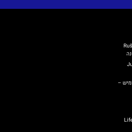
ין (Ruševine
Jupiter
Mirabell) באומיש –
ל המאדים של קרואטיה- Life