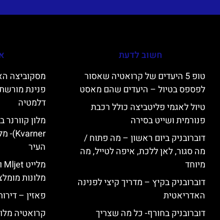
חשוב לדעת
אי
טופ 5 היעדים של קרואטיה שאסור
לפספס בטיול – היעדים שהם מאסט
פנינת מורשת 
דלמטיה
טיול לאגמי פליטביצה כולל רכבת
פנורמית ושייט בסירה
varner
דוברובניק ביום ראשון – מה פתוח /
העיר
מה סגור, לאן ללכת, איפה לטייל, מה
מיוחד
מל
מלונות מומלצ
דוברובניק בקיץ – מדריך קיצי לפנינה
האדריאטית
פאזין – דירו
דוברובניק בחורף- כל מה שצריך
קרואטיה מלונ