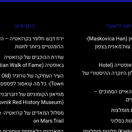
פה לישון?
כרטיסים
מסקוביצה האן (Maskovica Han)-
ירח דבש חלומי בקרואטיה – הי
עות’מאנית בצפון
הרומנטיים ביותר לזוגות
שדרת הכוכבים של קרואטיה
מלון קוורנר באופטייה (Hotel
באופטיה (Croatian Walk of Fame)
K)- מלון היוקרה ההיסטורי של
העיר העתיקה של
Town)- כל מה שאסור לפספס
ייט Mljet והאיים הסמוכים –
מוזיאון הקומוניזם של דוברובני
ים
(Dubrovnik Red History Museum)
ת מומלצות
מסלו
ות בסלוני
on Mars Trail
הפארקים הלאומיים ושמורות 