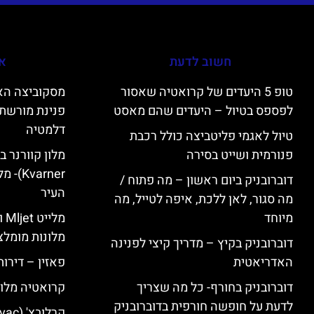
חשוב לדעת
אי
טופ 5 היעדים של קרואטיה שאסור
לפספס בטיול – היעדים שהם מאסט
פנינת מורשת 
דלמטיה
טיול לאגמי פליטביצה כולל רכבת
פנורמית ושייט בסירה
varner
דוברובניק ביום ראשון – מה פתוח /
העיר
מה סגור, לאן ללכת, איפה לטייל, מה
מיוחד
מל
מלונות מומלצ
דוברובניק בקיץ – מדריך קיצי לפנינה
האדריאטית
פאזין – דירו
דוברובניק בחורף- כל מה שצריך
קרואטיה מלונ
לדעת על חופשה חורפית בדוברובניק
קרלובץ' (Karlovac) מלונות מומלצים