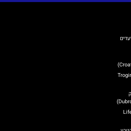
עדים
 טרוגיר (Trogir Old
ק
ל המאדים של קרואטיה- Life
הטבע