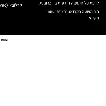
לדעת על חופשה חורפית בדוברובניק
קרלובץ' (Karlovac) מלונות מומלצים
מה השעה בקרואטיה? זמן שעון
מקומי
האתר הי