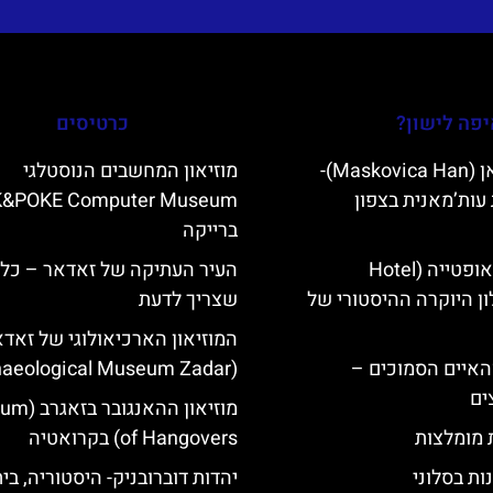
פה לישון?
כרטיסים
מסקוביצה האן (Maskovica Han)-
מוזיאון המחשבים הנוסטלגי
עות’מאנית בצפון
K&POKE Computer Museum
ברייקה
מלון קוורנר באופטייה (Hotel
העיר העתיקה של זאדאר – כל
K)- מלון היוקרה ההיסטורי של
שצריך לדעת
המוזיאון הארכיאולוגי של זאד
ייט Mljet והאיים הסמוכים –
(Archaeological Museum Zadar)
ים
מוזיאון ההאנ
ת מומלצות
of Hangovers) בקרואטיה
ות בסלוני
יהדות דוברובניק- היסטוריה, בי