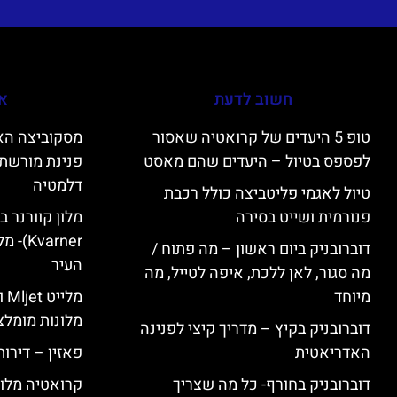
חשוב לדעת
אי
טופ 5 היעדים של קרואטיה שאסור
לפספס בטיול – היעדים שהם מאסט
פנינת מורשת 
דלמטיה
טיול לאגמי פליטביצה כולל רכבת
פנורמית ושייט בסירה
varner
דוברובניק ביום ראשון – מה פתוח /
העיר
מה סגור, לאן ללכת, איפה לטייל, מה
מיוחד
מל
מלונות מומלצ
דוברובניק בקיץ – מדריך קיצי לפנינה
האדריאטית
פאזין – דירו
דוברובניק בחורף- כל מה שצריך
קרואטיה מלונ