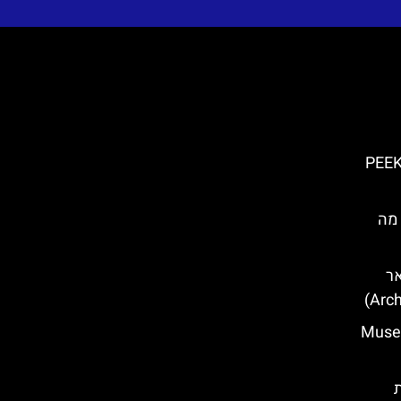
PEE
 מה
אר
גובר בזאגרב (Museum
ת