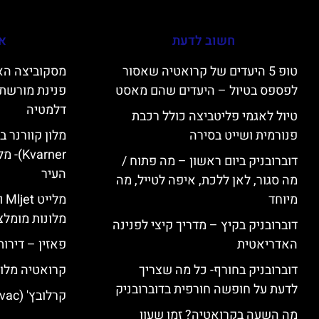
חשוב לדעת
אי
טופ 5 היעדים של קרואטיה שאסור
לפספס בטיול – היעדים שהם מאסט
פנינת מורשת 
דלמטיה
טיול לאגמי פליטביצה כולל רכבת
פנורמית ושייט בסירה
varner
דוברובניק ביום ראשון – מה פתוח /
העיר
מה סגור, לאן ללכת, איפה לטייל, מה
מיוחד
מל
מלונות מומלצ
דוברובניק בקיץ – מדריך קיצי לפנינה
האדריאטית
פאזין – דירו
דוברובניק בחורף- כל מה שצריך
קרואטיה מלונ
לדעת על חופשה חורפית בדוברובניק
קרלובץ' (Karlovac) מלונות מומלצים
מה השעה בקרואטיה? זמן שעון