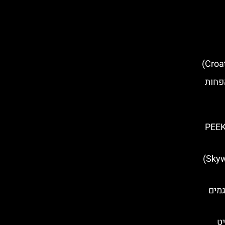
י הפחות
PEE
תצפית סקיי-ווק (Skywalk Biokovo)
ור האגמים
יט