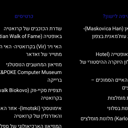
פה לישון?
כרטיסים
מסקוביצה האן (Maskovica Han)-
שדרת הכוכבים של קרואטיה
עות’מאנית בצפון
באופטיה (Croatian Walk of Fame)
האי ויר (Vir) בקרואטיה- הא
מלון קוורנר באופטייה (Hotel
מתוייר של זאדאר
K)- מלון היוקרה ההיסטורי של
מוזיאון המחשבים הנוסטלגי
K&POKE Computer Museum
ייט Mljet והאיים הסמוכים –
ברייקה
ים
ת מומלצות
בקרואטיה
ות בסלוני
אימוטסקי (Imotski)- אז
והאדרנלין של קרואטיה
המוזיאון הארכיאולוגי של ספל