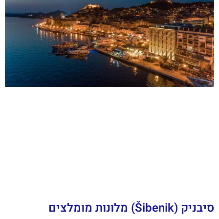
סיבניק (Šibenik) מלונות מומלצים