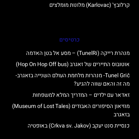
קרלובץ' (Karlovac) מלונות מומלצים
כרטיסים
מנהרת רייקה (TunelRi) – מסע אל בטן האדמה
אוטובוס התיירים של זאגרב (Hop On Hop Off bus)
Tunel Grič- מנהרות מלחמת העולם השנייה בזאגרב-
מה זה והאם שווה להגיע?
זאדאר עם ילדים – המדריך המלא למשפחות
מוזיאון הסיפורים האבודים (Museum of Lost Tales)
בזאגרב
כנסיית סנט יעקב (Crkva sv. Jakov) באופטיה