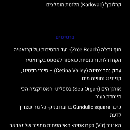
קרלובץ' (Karlovac) מלונות מומלצים
כרטיסים
חוף זרצ'ה (Zrće Beach)- יעד המסיבות של קרואטיה
הקתדרלות והכנסיות שאסור לפספס בקרואטיה
עמק נהר צטינה (Cetina Valley) – סיורי רפטינג,
קניונינג וחוויות מים
אורגן הים (Sea Organ) בספליט- האטרקציה הכי
מיוחדת בעיר
כיכר Gundulic square בדוברובניק- כל מה שצריך
לדעת
האי ויר (Vir) בקרואטיה- האי הפחות מתוייר של זאדאר