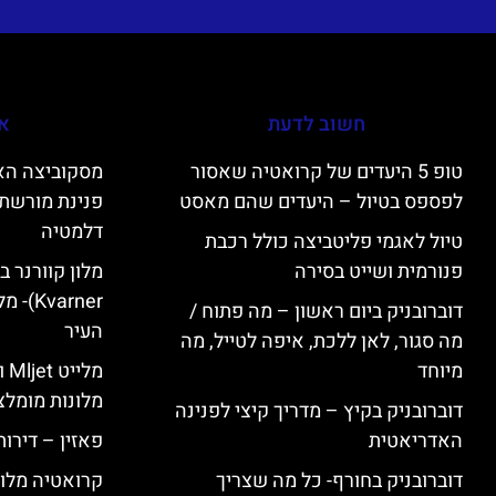
חשוב לדעת
אי
טופ 5 היעדים של קרואטיה שאסור
לפספס בטיול – היעדים שהם מאסט
פנינת מורשת 
דלמטיה
טיול לאגמי פליטביצה כולל רכבת
פנורמית ושייט בסירה
varner
דוברובניק ביום ראשון – מה פתוח /
העיר
מה סגור, לאן ללכת, איפה לטייל, מה
מיוחד
מל
מלונות מומלצ
דוברובניק בקיץ – מדריך קיצי לפנינה
האדריאטית
פאזין – דירו
דוברובניק בחורף- כל מה שצריך
קרואטיה מלונ