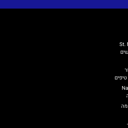
St. Nich’
רשים
ר
טיפים
צ'ה (Nature
יה- מה
-