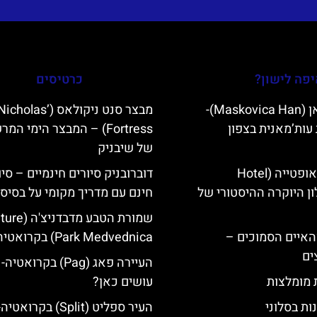
פה לישון?
כרטיסים
מסקוביצה האן (Maskovica Han)-
מבצר סנט ניקולאס (olas
עות’מאנית בצפון
Fortress) – המבצר הימי המ
של שיבניק
מלון קוורנר באופטייה (Hotel
דוברובניק סיורים חינמיים – סיו
K)- מלון היוקרה ההיסטורי של
חינם עם מדריך מקומי על בסיס 
שמורת הטבע מדבדני
ייט Mljet והאיים הסמוכים –
Park Medvednica) בקרואטיה
ים
העיירה פאג (Pag) בקרואט
ת מומלצות
עושים כאן?
ות בסלוני
העיר ספליט (Split) בקרואטיה