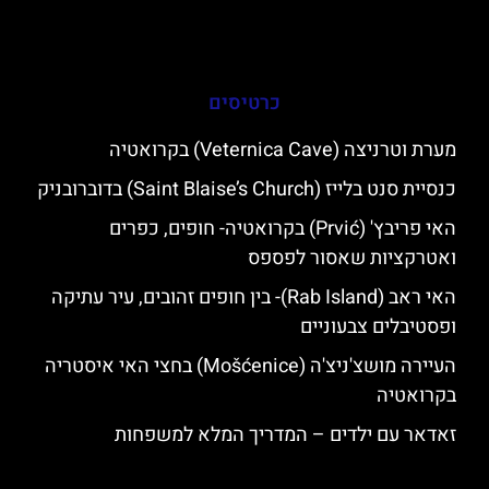
כרטיסים
מערת וטרניצה (Veternica Cave) בקרואטיה
כנסיית סנט בלייז (Saint Blaise’s Church) בדוברובניק
האי פריבץ' (Prvić) בקרואטיה- חופים, כפרים
ואטרקציות שאסור לפספס
האי ראב (Rab Island)- בין חופים זהובים, עיר עתיקה
ופסטיבלים צבעוניים
העיירה מושצ'ניצ'ה (Mošćenice) בחצי האי איסטריה
בקרואטיה
זאדאר עם ילדים – המדריך המלא למשפחות