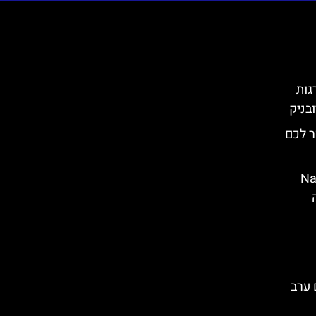
המדרגות
בניק
ר לכם
צ'ה (Nature
שם ערב