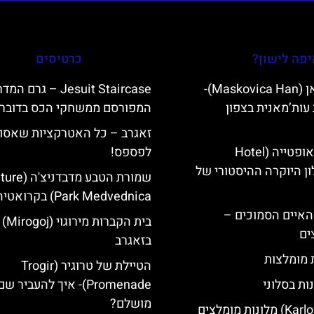
פה לישון?
כרטיסים
מסקוביצה האן (Maskovica Han)-
Jesuit Staircase – גרם 
עות’מאנית בצפון
המפורסם ממשחקי הכס בדוברו
זאגרב – כל האטרקציות שאסו
מלון קוורנר באופטייה (Hotel
לפספס!
K)- מלון היוקרה ההיסטורי של
שמורת הטבע מדבדני
Park Medvednica) בקרואטיה
ייט Mljet והאיים הסמוכים –
בית הקברות מירוגוי (Mirogoj)
ים
בזאגרב
ת מומלצות
הטיילת של טרוגיר (Trogir
ות בסלוני
Promenade)- איך להעביר 
מושלם?