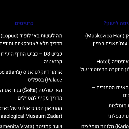
פה לישון?
כרטיסים
מסקוביצה האן (Maskovica Han)-
מה לעשות באי לו
עות’מאנית בצפון
מדריך מלא לאטרקציות וחופים
כביש D8 – כביש החוף התייר
מלון קוורנר באופטייה (Hotel
קרואטיה
K)- מלון היוקרה ההיסטורי של
ארמון דיוקלטיאנוס (ian's
Palace) בספליט
ייט Mljet והאיים הסמוכים –
האי שולטה (Šolta) בקרואטיה
ים
מדריך מקיף למטיילים
ת מומלצות
המוזיאון הארכיאולוגי של זאד
ות בסלוני
(Archaeological Museum Zadar)