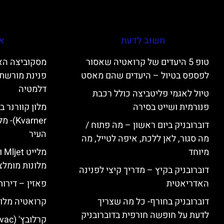
חשוב לדעת
אי
טופ 5 היעדים של קרואטיה שאסור
לפספס בטיול – היעדים שהם מאסט
פנינת מורשת 
דלמטיה
טיול לאגמי פליטביצה כולל רכבת
פנורמית ושייט בסירה
varner
דוברובניק ביום ראשון – מה פתוח /
העיר
מה סגור, לאן ללכת, איפה לטייל, מה
מיוחד
מל
מלונות מומלצ
דוברובניק בקיץ – מדריך קיצי לפנינה
האדריאטית
פאזין – דירו
דוברובניק בחורף- כל מה שצריך
קרואטיה מלונ
לדעת על חופשה חורפית בדוברובניק
קרלובץ' (Karlovac) מלונות מומלצים