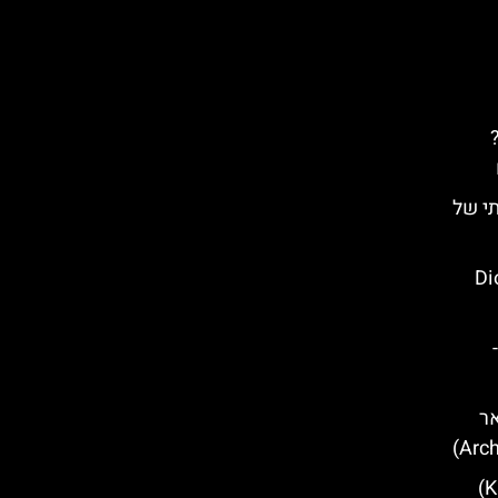
פוד (Lopud)?
ותי של
Dioclet
-
אר
שער קמניטה (Kamenita Vrata)