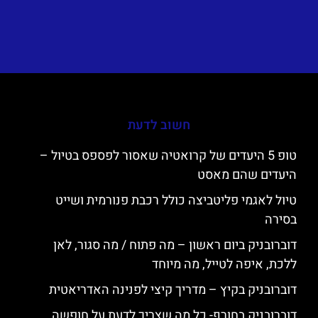
חשוב לדעת
טופ 5 היעדים של קרואטיה שאסור לפספס בטיול –
היעדים שהם מאסט
טיול לאגמי פליטביצה כולל רכבת פנורמית ושייט
בסירה
דוברובניק ביום ראשון – מה פתוח / מה סגור, לאן
ללכת, איפה לטייל, מה מיוחד
דוברובניק בקיץ – מדריך קיצי לפנינה האדריאטית
דוברובניק בחורף- כל מה שצריך לדעת על חופשה