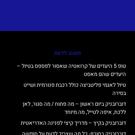
חשוב לדעת
טופ 5 היעדים של קרואטיה שאסור לפספס בטיול –
היעדים שהם מאסט
טיול לאגמי פליטביצה כולל רכבת פנורמית ושייט
בסירה
דוברובניק ביום ראשון – מה פתוח / מה סגור, לאן
ללכת, איפה לטייל, מה מיוחד
דוברובניק בקיץ – מדריך קיצי לפנינה האדריאטית
דוברובניק בחורף- כל מה שצריך לדעת על חופשה