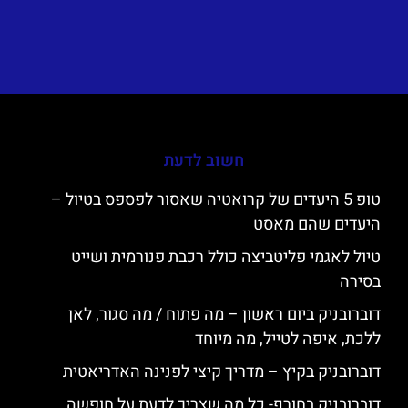
חשוב לדעת
טופ 5 היעדים של קרואטיה שאסור לפספס בטיול –
היעדים שהם מאסט
טיול לאגמי פליטביצה כולל רכבת פנורמית ושייט
בסירה
דוברובניק ביום ראשון – מה פתוח / מה סגור, לאן
ללכת, איפה לטייל, מה מיוחד
דוברובניק בקיץ – מדריך קיצי לפנינה האדריאטית
דוברובניק בחורף- כל מה שצריך לדעת על חופשה