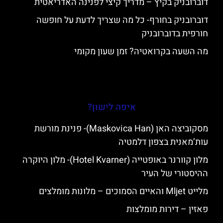
דוברובניק בקיץ – מדריך קיצי לפנינה האדריאטית
דוברובניק בחורף- כל מה שצריך לדעת על חופשה
חורפית בדוברובניק
מה השעה בקרואטיה? זמן שעון מקומי
איפה לישון?
מסקוביצה האן (Maskovica Han)- פנינת מורשת
עות’מאנית בצפון דלמטיה
מלון קוורנר באופטייה (Hotel Kvarner)- מלון היוקרה
ההיסטורי של העיר
מלייט Mljet והאיים הסמוכים – מלונות מומלצים
פאזין – דירות מומלצות